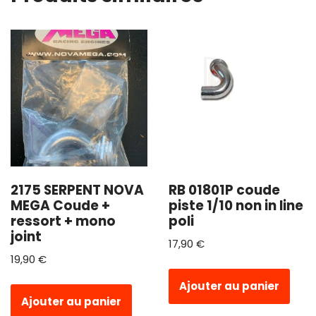
2175 SERPENT NOVA
RB 01801P coude
MEGA Coude +
piste 1/10 non in line
ressort + mono
poli
joint
17,90
€
19,90
€
Ajouter au panier
Ajouter au panier