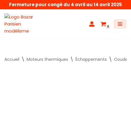
Fermeture pour congé du 4 avril au 14 avril 2025
Aller
au
0
contenu
Accueil
\
Moteurs thermiques
\
Échappements
\
Coudes-