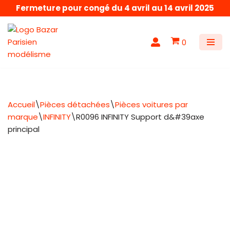
Fermeture pour congé du 4 avril au 14 avril 2025
Aller
au
0
contenu
Accueil
\
Pièces détachées
\
Pièces voitures par
marque
\
INFINITY
\
R0096 INFINITY Support d&#39axe
principal