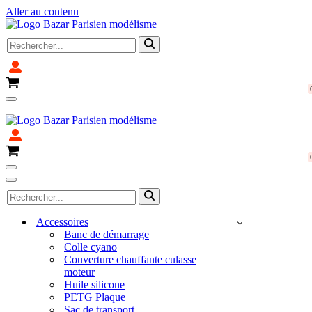
Aller au contenu
Rechercher...
Panier
Menu
Fermeture pour congé du 4 avril au 14 avril 2025
de
navigation
Panier
Menu
de
Menu
Rechercher...
navigation
de
navigation
Accessoires
Banc de démarrage
Colle cyano
Couverture chauffante culasse
moteur
Huile silicone
PETG Plaque
Sac de transport