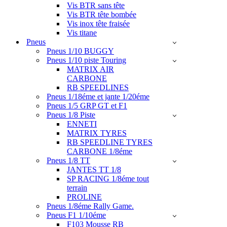
Vis BTR sans tête
Vis BTR tête bombée
Vis inox tête fraisée
Vis titane
Pneus
Pneus 1/10 BUGGY
Pneus 1/10 piste Touring
MATRIX AIR
CARBONE
RB SPEEDLINES
Pneus 1/18éme et jante 1/20éme
Pneus 1/5 GRP GT et F1
Pneus 1/8 Piste
ENNETI
MATRIX TYRES
RB SPEEDLINE TYRES
CARBONE 1/8éme
Pneus 1/8 TT
JANTES TT 1/8
SP RACING 1/8éme tout
terrain
PROLINE
Pneus 1/8éme Rally Game.
Pneus F1 1/10éme
F103 Mousse RB