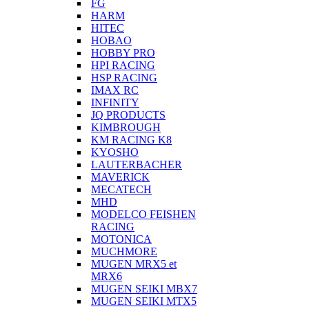
FG
HARM
HITEC
HOBAO
HOBBY PRO
HPI RACING
HSP RACING
IMAX RC
INFINITY
JQ PRODUCTS
KIMBROUGH
KM RACING K8
KYOSHO
LAUTERBACHER
MAVERICK
MECATECH
MHD
MODELCO FEISHEN
RACING
MOTONICA
MUCHMORE
MUGEN MRX5 et
MRX6
MUGEN SEIKI MBX7
MUGEN SEIKI MTX5