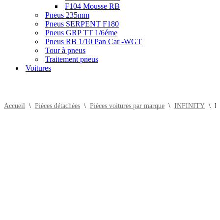
F104 Mousse RB
Pneus 235mm
Pneus SERPENT F180
Pneus GRP TT 1/6éme
Pneus RB 1/10 Pan Car -WGT
Tour à pneus
Traitement pneus
Voitures
Accueil
\
Pièces détachées
\
Pièces voitures par marque
\
INFINITY
\
R