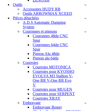
ZENOAH
Outils
Accessoires HUDY RB
Outils ARROWMAX XCEED
Pièces détachées
A.D.S Automatic Damping
System
Couronnes et pignons
Couronnes 48dp CNC
Spur
Couronnes 64dp CNC
Spur
Pignon Alu 48dp
Pignon alu 64dp
Courroies
Courroies MOTONICA
Courroies pour KYOSHO
EVOLVA M3 Stallion V-
One RR V-One RR Evo
V
Courroies pour MUGEN
Courroies pour SERPENT
Courroies XRAY
Embrayage
Embrayage Buggy