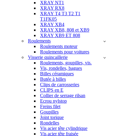
XRAY NT1
XRAY RX8
XRAY T4 T3 T2 T1
T1FK05
XRAY XB4
XRAY XB8, 808 et XB9
XRAY XB9 ET 808
Roulements
Roulements moteur
Roulements pour voitures
Visserie quincaillerie
Roulements, goupilles, vis.
Vis, rondelles, bagues
Billes céramiques
Butée à billes
Clips de carrosseries
CLIPS en E
Collier de serrage rilsan
Ecrou nylstop
Freins filet
Goupilles
Joint torique
Rondelles
Vis acier tête cylindrique
Vis acier tête fraisée