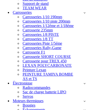
Support de stand
TEAM WEAR
Carrosseries
Carrosseries 1/10 190mm
Carrosseries 1/10 piste 200mm
Carrosseries 1/12éme et 1/18éme
Carrosserie 235mm
Carrosseries 1/8 PISTE
Carrosseries 1/8 TT
Carrosseries Piste 1/5éme
Carrosseries Rally-Game
Carrosserie F1
Carrosserie SHORT COURSE
Carrosserie pour TREX 450
LEXAN POLYCARBONATE
Peinture Lexan
PEINTURE TAMIYA BOMBE
AS et TS
Électronique
Radiocommandes
Sac de charge batterie LIPO
Servos
Moteurs thermiques
Bougies
Échappements