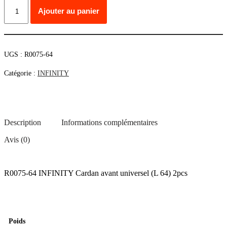
quantité
Ajouter au panier
de
R0075-
64
INFINITY
Cardan
UGS :
R0075-64
avant
universel
Catégorie :
INFINITY
(L
64)
2pcs
Description
Informations complémentaires
Avis (0)
R0075-64 INFINITY Cardan avant universel (L 64) 2pcs
Poids