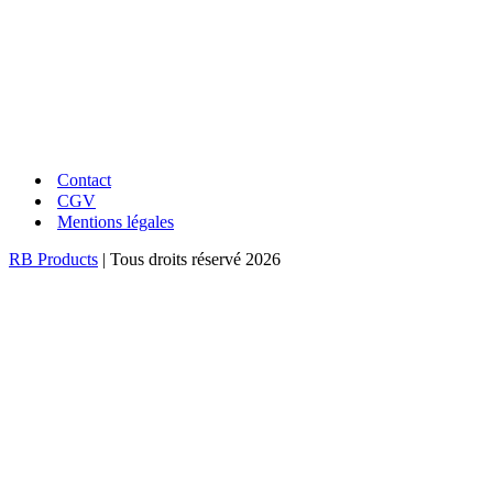
UNE QUESTION ?
Conseils et réponses à vos questions
Contact
CGV
Mentions légales
RB Products
| Tous droits réservé 2026
PAIEMENT SÉCURISÉ
Tous vos paiements 100% sécurisés