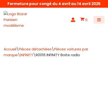
Fermeture pour congé du 4 avril au 14 avril 2025
Aller
au
0
contenu
Accueil
\
Pièces détachées
\
Pièces voitures par
marque
\
INFINITY
\
R0016 INFINITY Boite radio