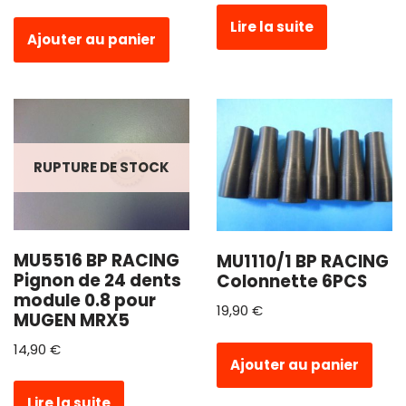
Lire la suite
Ajouter au panier
RUPTURE DE STOCK
MU5516 BP RACING
MU1110/1 BP RACING
Pignon de 24 dents
Colonnette 6PCS
module 0.8 pour
19,90
€
MUGEN MRX5
14,90
€
Ajouter au panier
Lire la suite