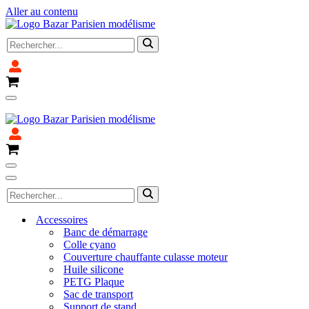
Aller au contenu
Rechercher...
Panier
Menu
Fermeture pour congé du 4 avril au 14 avril 2025
de
navigation
Panier
Menu
de
Menu
Rechercher...
navigation
de
navigation
Accessoires
Banc de démarrage
Colle cyano
Couverture chauffante culasse moteur
Huile silicone
PETG Plaque
Sac de transport
Support de stand