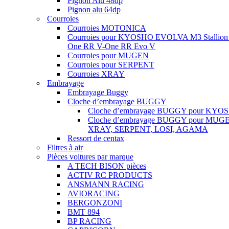
Pignon Alu 48dp
Pignon alu 64dp
Courroies
Courroies MOTONICA
Courroies pour KYOSHO EVOLVA M3 Stallion
One RR V-One RR Evo V
Courroies pour MUGEN
Courroies pour SERPENT
Courroies XRAY
Embrayage
Embrayage Buggy
Cloche d’embrayage BUGGY
Cloche d’embrayage BUGGY pour KYO
Cloche d’embrayage BUGGY pour MUG
XRAY, SERPENT, LOSI, AGAMA
Ressort de centax
Filtres à air
Pièces voitures par marque
A TECH BISON pièces
ACTIV RC PRODUCTS
ANSMANN RACING
AVIORACING
BERGONZONI
BMT 894
BP RACING