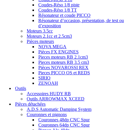
Coudes-Réso 1/8 piste
Coudes-Réso 1/8 TT
Résonateur et coude PICCO
Résonateur d’occasion, présentation, de test ou
d’exposition
Moteurs 3.5cc
Moteurs 2.1cc et 2.5cm3
Pièces moteurs
NOVA MEGA
Pièces FX ENGINES
Pieces moteurs RB 2.1cm3
Pieces moteurs RB 3.5 cm3
Pièces NOVAROSSI REX
Pieces PICCO OS et REDS
SIRIO
ZENOAH
Outils
Accessoires HUDY RB
Outils ARROWMAX XCEED
Pièces détachées
A.D.S Automatic Damping System
Couronnes et pignons
Couronnes 48dp CNC Spur
Couronnes 64dp CNC Spur