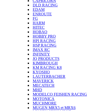
CAPRICORN
DLD RACING
EDAM
ENROUTE
FG
HARM
HITEC
HOBAO
HOBBY PRO
HPI RACING
HSP RACING
IMAX RC
INFINITY
JQ PRODUCTS
KIMBROUGH
KM RACING K8
KYOSHO
LAUTERBACHER
MAVERICK
MECATECH
MHD
MODELCO FEISHEN RACING
MOTONICA
MUCHMORE
MUGEN MRX5 et MRX6