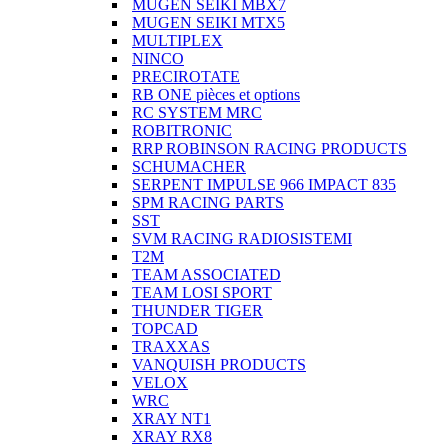
MUGEN SEIKI MBX7
MUGEN SEIKI MTX5
MULTIPLEX
NINCO
PRECIROTATE
RB ONE pièces et options
RC SYSTEM MRC
ROBITRONIC
RRP ROBINSON RACING PRODUCTS
SCHUMACHER
SERPENT IMPULSE 966 IMPACT 835
SPM RACING PARTS
SST
SVM RACING RADIOSISTEMI
T2M
TEAM ASSOCIATED
TEAM LOSI SPORT
THUNDER TIGER
TOPCAD
TRAXXAS
VANQUISH PRODUCTS
VELOX
WRC
XRAY NT1
XRAY RX8