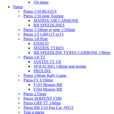
Vis titane
Pneus
Pneus 1/10 BUGGY
Pneus 1/10 piste Touring
MATRIX AIR CARBONE
RB SPEEDLINES
Pneus 1/18éme et jante 1/20éme
Pneus 1/5 GRP GT et F1
Pneus 1/8 Piste
ENNETI
MATRIX TYRES
RB SPEEDLINE TYRES CARBONE 1/8éme
Pneus 1/8 TT
JANTES TT 1/8
SP RACING 1/8éme tout terrain
PROLINE
Pneus 1/8éme Rally Game.
Pneus F1 1/10éme
F103 Mousse RB
F104 Mousse RB
Pneus 235mm
Pneus SERPENT F180
Pneus GRP TT 1/6éme
Pneus RB 1/10 Pan Car -WGT
Tour à pneus