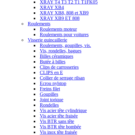
XRAY T4 T3 T2 T1 T1FK05
XRAY XB4
XRAY XB8, 808 et XB9
XRAY XB9 ET 808
Roulements
Roulements moteur
Roulements pour voitures
Visserie quincaillerie
Roulements, goupilles, vis.
Vis, rondelles, bagues
Billes céramiques
Butée à billes
Clips de carrosseries
CLIPS en E
Collier de serrage rilsan
Ecrou nylstop
Freins filet
Goupilles
Joint torique
Rondelles
Vis acier tête cylindrique
Vis acier tête fraisée
Vis BTR sans tête
Vis BTR tête bombée
Vis inox tête fraisée