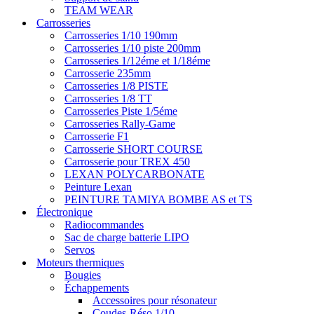
TEAM WEAR
Carrosseries
Carrosseries 1/10 190mm
Carrosseries 1/10 piste 200mm
Carrosseries 1/12éme et 1/18éme
Carrosserie 235mm
Carrosseries 1/8 PISTE
Carrosseries 1/8 TT
Carrosseries Piste 1/5éme
Carrosseries Rally-Game
Carrosserie F1
Carrosserie SHORT COURSE
Carrosserie pour TREX 450
LEXAN POLYCARBONATE
Peinture Lexan
PEINTURE TAMIYA BOMBE AS et TS
Électronique
Radiocommandes
Sac de charge batterie LIPO
Servos
Moteurs thermiques
Bougies
Échappements
Accessoires pour résonateur
Coudes-Réso 1/10