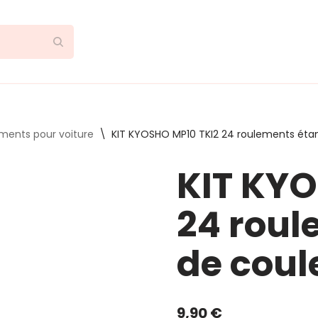
ements pour voiture
\
KIT KYOSHO MP10 TKI2 24 roulements éta
KIT KYO
24 roul
de coul
9,90
€