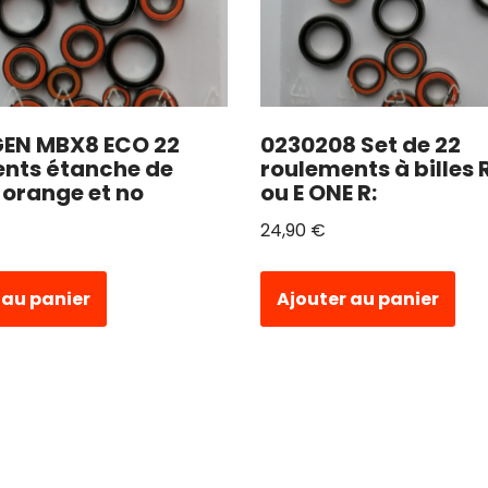
GEN MBX8 ECO 22
0230208 Set de 22
nts étanche de
roulements à billes 
 orange et no
ou E ONE R:
24,90
€
 au panier
Ajouter au panier