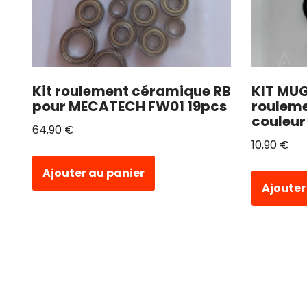
Kit roulement céramique RB
KIT MU
pour MECATECH FW01 19pcs
rouleme
couleur
64,90
€
10,90
€
Ajouter au panier
Ajouter