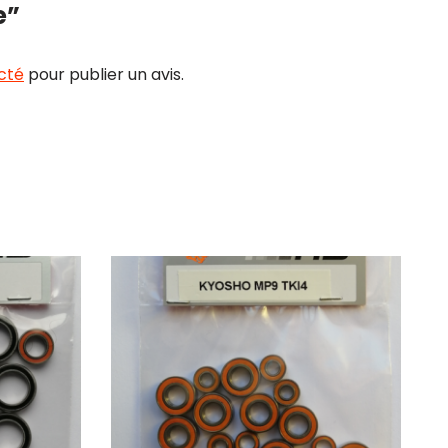
e”
cté
pour publier un avis.