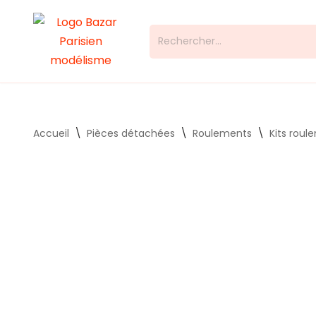
Aller
au
contenu
Accueil
\
Pièces détachées
\
Roulements
\
Kits roul