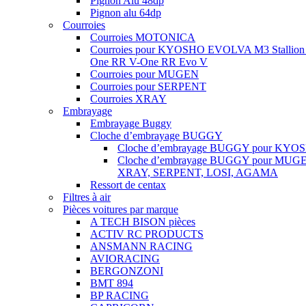
Pignon Alu 48dp
Pignon alu 64dp
Courroies
Courroies MOTONICA
Courroies pour KYOSHO EVOLVA M3 Stallion
One RR V-One RR Evo V
Courroies pour MUGEN
Courroies pour SERPENT
Courroies XRAY
Embrayage
Embrayage Buggy
Cloche d’embrayage BUGGY
Cloche d’embrayage BUGGY pour KYO
Cloche d’embrayage BUGGY pour MUG
XRAY, SERPENT, LOSI, AGAMA
Ressort de centax
Filtres à air
Pièces voitures par marque
A TECH BISON pièces
ACTIV RC PRODUCTS
ANSMANN RACING
AVIORACING
BERGONZONI
BMT 894
BP RACING