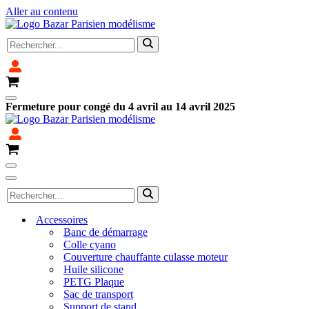
Aller au contenu
Rechercher...
Panier
Menu
Fermeture pour congé du 4 avril au 14 avril 2025
de
navigation
Panier
Menu
de
Menu
Rechercher...
navigation
de
navigation
Accessoires
Banc de démarrage
Colle cyano
Couverture chauffante culasse moteur
Huile silicone
PETG Plaque
Sac de transport
Support de stand