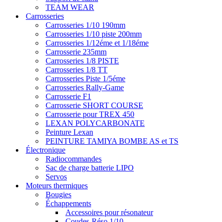
TEAM WEAR
Carrosseries
Carrosseries 1/10 190mm
Carrosseries 1/10 piste 200mm
Carrosseries 1/12éme et 1/18éme
Carrosserie 235mm
Carrosseries 1/8 PISTE
Carrosseries 1/8 TT
Carrosseries Piste 1/5éme
Carrosseries Rally-Game
Carrosserie F1
Carrosserie SHORT COURSE
Carrosserie pour TREX 450
LEXAN POLYCARBONATE
Peinture Lexan
PEINTURE TAMIYA BOMBE AS et TS
Électronique
Radiocommandes
Sac de charge batterie LIPO
Servos
Moteurs thermiques
Bougies
Échappements
Accessoires pour résonateur
Coudes-Réso 1/10