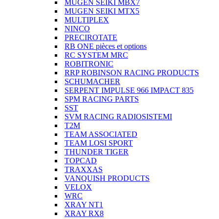
MUGEN SEIKI MBX7
MUGEN SEIKI MTX5
MULTIPLEX
NINCO
PRECIROTATE
RB ONE pièces et options
RC SYSTEM MRC
ROBITRONIC
RRP ROBINSON RACING PRODUCTS
SCHUMACHER
SERPENT IMPULSE 966 IMPACT 835
SPM RACING PARTS
SST
SVM RACING RADIOSISTEMI
T2M
TEAM ASSOCIATED
TEAM LOSI SPORT
THUNDER TIGER
TOPCAD
TRAXXAS
VANQUISH PRODUCTS
VELOX
WRC
XRAY NT1
XRAY RX8