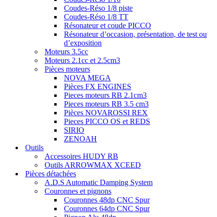
Coudes-Réso 1/8 piste
Coudes-Réso 1/8 TT
Résonateur et coude PICCO
Résonateur d’occasion, présentation, de test ou
d’exposition
Moteurs 3.5cc
Moteurs 2.1cc et 2.5cm3
Pièces moteurs
NOVA MEGA
Pièces FX ENGINES
Pieces moteurs RB 2.1cm3
Pieces moteurs RB 3.5 cm3
Pièces NOVAROSSI REX
Pieces PICCO OS et REDS
SIRIO
ZENOAH
Outils
Accessoires HUDY RB
Outils ARROWMAX XCEED
Pièces détachées
A.D.S Automatic Damping System
Couronnes et pignons
Couronnes 48dp CNC Spur
Couronnes 64dp CNC Spur