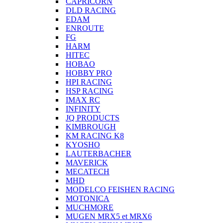
CAPRICORN
DLD RACING
EDAM
ENROUTE
FG
HARM
HITEC
HOBAO
HOBBY PRO
HPI RACING
HSP RACING
IMAX RC
INFINITY
JQ PRODUCTS
KIMBROUGH
KM RACING K8
KYOSHO
LAUTERBACHER
MAVERICK
MECATECH
MHD
MODELCO FEISHEN RACING
MOTONICA
MUCHMORE
MUGEN MRX5 et MRX6