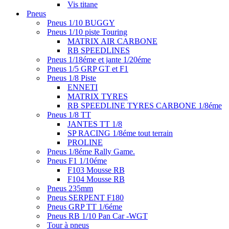
Vis titane
Pneus
Pneus 1/10 BUGGY
Pneus 1/10 piste Touring
MATRIX AIR CARBONE
RB SPEEDLINES
Pneus 1/18éme et jante 1/20éme
Pneus 1/5 GRP GT et F1
Pneus 1/8 Piste
ENNETI
MATRIX TYRES
RB SPEEDLINE TYRES CARBONE 1/8éme
Pneus 1/8 TT
JANTES TT 1/8
SP RACING 1/8éme tout terrain
PROLINE
Pneus 1/8éme Rally Game.
Pneus F1 1/10éme
F103 Mousse RB
F104 Mousse RB
Pneus 235mm
Pneus SERPENT F180
Pneus GRP TT 1/6éme
Pneus RB 1/10 Pan Car -WGT
Tour à pneus