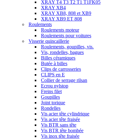
XRAY T4 T3 T2 T1 T1FK05
XRAY XB4
XRAY XB8, 808 et XB9
XRAY XB9 ET 808
Roulements
Roulements moteur
Roulements pour voitures
Visserie quincaillerie
Roulements, goupilles, vis.
Vis, rondelles, bagues
Billes céramiques
Butée à billes
Clips de carrosseries
CLIPS en E
Collier de serrage rilsan
Ecrou nylstop
Freins filet
Goupilles
Joint torique
Rondelles
Vis acier tête cylindrique
Vis acier tête fraisée
Vis BTR sans tête
Vis BTR tête bombée
Vis inox tête fraisée