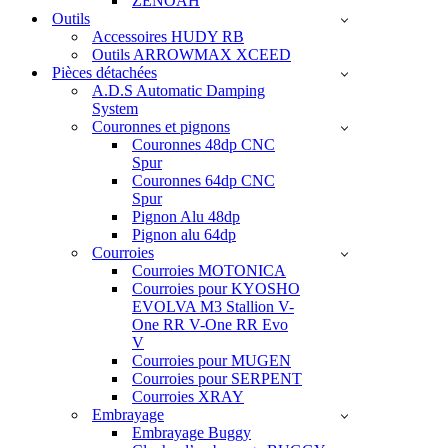
ZENOAH
Outils
Accessoires HUDY RB
Outils ARROWMAX XCEED
Pièces détachées
A.D.S Automatic Damping
System
Couronnes et pignons
Couronnes 48dp CNC
Spur
Couronnes 64dp CNC
Spur
Pignon Alu 48dp
Pignon alu 64dp
Courroies
Courroies MOTONICA
Courroies pour KYOSHO
EVOLVA M3 Stallion V-
One RR V-One RR Evo
V
Courroies pour MUGEN
Courroies pour SERPENT
Courroies XRAY
Embrayage
Embrayage Buggy