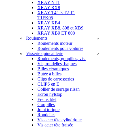
XRAY NT1
XRAY RX8
XRAY T4 T3 T2 T1
T1FK05
XRAY XB4
XRAY XB8, 808 et XB9
XRAY XB9 ET 808
Roulements
Roulements moteur
Roulements pour voitures
Visserie quincaillerie
Roulements, goupilles, vis.
Vis, rondelles, bagues
Billes céramiques
Butée à billes
Clips de carrosseries
CLIPS en E
Collier de serrage rilsan
Ecrou nylstop
Freins filet
Goupilles
Joint torique
Rondelles
Vis acier tête cylindrique
Vis acier tête fraisée