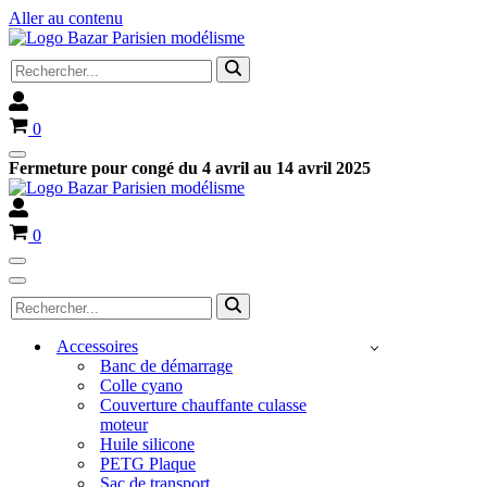
Aller au contenu
Rechercher...
Panier
0
Menu
Fermeture pour congé du 4 avril au 14 avril 2025
de
navigation
Panier
0
Menu
de
Menu
Rechercher...
navigation
de
navigation
Accessoires
Banc de démarrage
Colle cyano
Couverture chauffante culasse
moteur
Huile silicone
PETG Plaque
Sac de transport