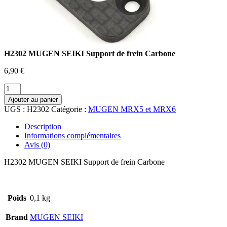
H2302 MUGEN SEIKI Support de frein Carbone
6,90
€
quantité
de
Ajouter au panier
H2302
UGS :
H2302
Catégorie :
MUGEN MRX5 et MRX6
MUGEN
SEIKI
Description
Support
Informations complémentaires
de
Avis (0)
frein
Carbone
H2302 MUGEN SEIKI Support de frein Carbone
Poids
0,1 kg
Brand
MUGEN SEIKI