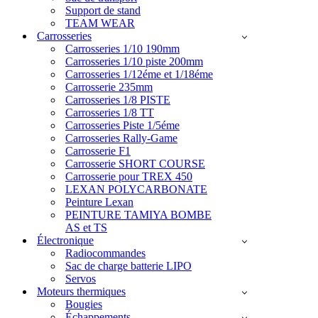
Support de stand
TEAM WEAR
Carrosseries
Carrosseries 1/10 190mm
Carrosseries 1/10 piste 200mm
Carrosseries 1/12éme et 1/18éme
Carrosserie 235mm
Carrosseries 1/8 PISTE
Carrosseries 1/8 TT
Carrosseries Piste 1/5éme
Carrosseries Rally-Game
Carrosserie F1
Carrosserie SHORT COURSE
Carrosserie pour TREX 450
LEXAN POLYCARBONATE
Peinture Lexan
PEINTURE TAMIYA BOMBE
AS et TS
Électronique
Radiocommandes
Sac de charge batterie LIPO
Servos
Moteurs thermiques
Bougies
Échappements