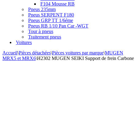
F104 Mousse RB
Pneus 235mm
Pneus SERPENT F180
Pneus GRP TT 1/6éme
Pneus RB 1/10 Pan Car -WGT
Tour à pneus
Traitement pneus
Voitures
Accueil
\
Pièces détachées
\
Pièces voitures par marque
\
MUGEN
MRX5 et MRX6
\
H2302 MUGEN SEIKI Support de frein Carbone