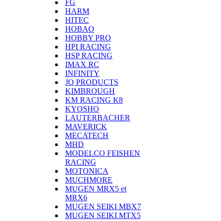
FG
HARM
HITEC
HOBAO
HOBBY PRO
HPI RACING
HSP RACING
IMAX RC
INFINITY
JQ PRODUCTS
KIMBROUGH
KM RACING K8
KYOSHO
LAUTERBACHER
MAVERICK
MECATECH
MHD
MODELCO FEISHEN
RACING
MOTONICA
MUCHMORE
MUGEN MRX5 et
MRX6
MUGEN SEIKI MBX7
MUGEN SEIKI MTX5