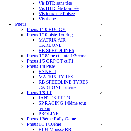
Vis BTR sans tête
Vis BTR tête bombée
Vis inox tête fraisée
Vis titane
Pneus
Pneus 1/10 BUGGY
Pneus 1/10 piste Touring
MATRIX AIR
CARBONE
RB SPEEDLINES
Pneus 1/18éme et jante 1/20éme
Pneus 1/5 GRP GT et F1
Pneus 1/8 Piste
ENNETI
MATRIX TYRES
RB SPEEDLINE TYRES
CARBONE 1/8éme
Pneus 1/8 TT
JANTES TT 1/8
SP RACING 1/8éme tout
terrain
PROLINE
Pneus 1/8éme Rally Game.
Pneus F1 1/10éme
F103 Mousse RB