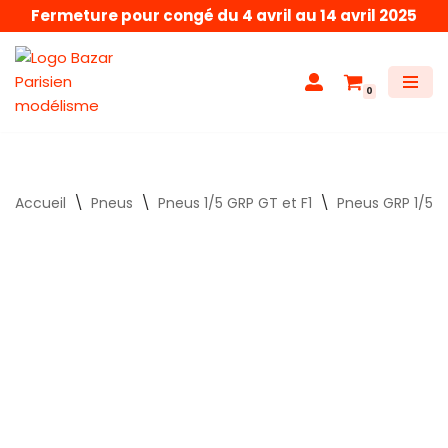
Fermeture pour congé du 4 avril au 14 avril 2025
Aller
au
0
contenu
Accueil
\
Pneus
\
Pneus 1/5 GRP GT et F1
\
Pneus GRP 1/5é