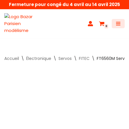
Fermeture pour congé du 4 avril au 14 avril 2025
Aller
au
0
contenu
Accueil
\
Électronique
\
Servos
\
FITEC
\
FT6560M Servos 