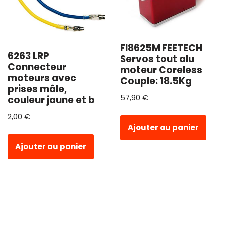
FI8625M FEETECH
6263 LRP
Servos tout alu
Connecteur
moteur Coreless
moteurs avec
Couple: 18.5Kg
prises mâle,
57,90
€
couleur jaune et b
2,00
€
Ajouter au panier
Ajouter au panier