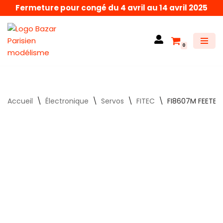
Fermeture pour congé du 4 avril au 14 avril 2025
Aller
au
0
contenu
Accueil
\
Électronique
\
Servos
\
FITEC
\
FI8607M FEETECH