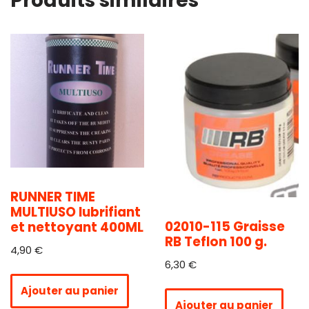
Produits similaires
RUNNER TIME
MULTIUSO lubrifiant
02010-115 Graisse
et nettoyant 400ML
RB Teflon 100 g.
4,90
€
6,30
€
Ajouter au panier
Ajouter au panier