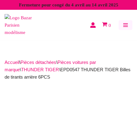
Fermeture pour congé du 4 avril au 14 avril 2025
Aller
au
0
contenu
Accueil
\
Pièces détachées
\
Pièces voitures par
marque
\
THUNDER TIGER
\
EPD0547 THUNDER TIGER Billes
de tirants arrière 6PCS