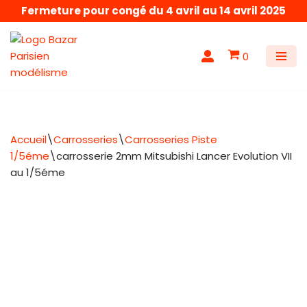
Fermeture pour congé du 4 avril au 14 avril 2025
Aller
au
0
contenu
Accueil
\
Carrosseries
\
Carrosseries Piste
1/5éme
\
carrosserie 2mm Mitsubishi Lancer Evolution VII
au 1/5éme