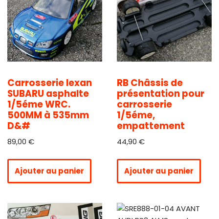
Carrosserie lexan
RB Châssis de
SUBARU asphalte
présentation pour
1/5éme WRC.
carrosserie
500MM à 535mm
1/5éme,
D&#
empattement
89,00
€
44,90
€
Ajouter au panier
Ajouter au panier