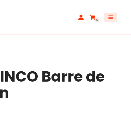
0
INCO Barre de
on