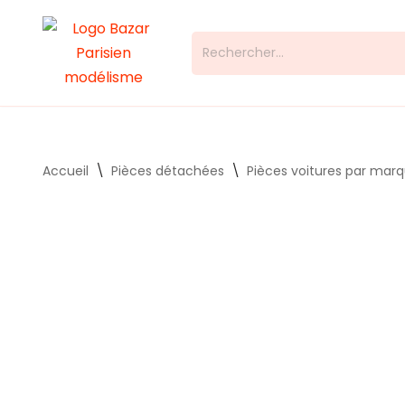
Aller
au
contenu
Accueil
\
Pièces détachées
\
Pièces voitures par mar