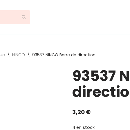
que
\
NINCO
\
93537 NINCO Barre de direction
93537 N
directi
3,20
€
4 en stock