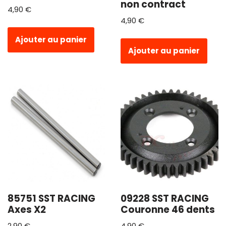
non contract
4,90
€
4,90
€
Ajouter au panier
Ajouter au panier
85751 SST RACING
09228 SST RACING
Axes X2
Couronne 46 dents
2,90
€
4,90
€