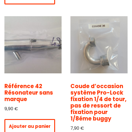
Référence 42
Coude d’occasion
Résonateur sans
système Pro-Lock
marque
fixation 1/4 de tour,
pas de ressort de
9,90
€
fixation pour
1/8éme buggy
Ajouter au panier
7,90
€