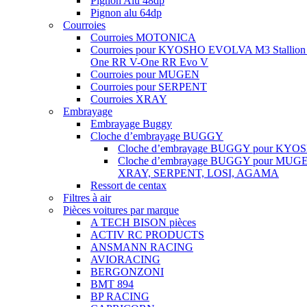
Pignon Alu 48dp
Pignon alu 64dp
Courroies
Courroies MOTONICA
Courroies pour KYOSHO EVOLVA M3 Stallion
One RR V-One RR Evo V
Courroies pour MUGEN
Courroies pour SERPENT
Courroies XRAY
Embrayage
Embrayage Buggy
Cloche d’embrayage BUGGY
Cloche d’embrayage BUGGY pour KYO
Cloche d’embrayage BUGGY pour MUG
XRAY, SERPENT, LOSI, AGAMA
Ressort de centax
Filtres à air
Pièces voitures par marque
A TECH BISON pièces
ACTIV RC PRODUCTS
ANSMANN RACING
AVIORACING
BERGONZONI
BMT 894
BP RACING