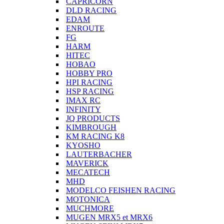
CAPRICORN
DLD RACING
EDAM
ENROUTE
FG
HARM
HITEC
HOBAO
HOBBY PRO
HPI RACING
HSP RACING
IMAX RC
INFINITY
JQ PRODUCTS
KIMBROUGH
KM RACING K8
KYOSHO
LAUTERBACHER
MAVERICK
MECATECH
MHD
MODELCO FEISHEN RACING
MOTONICA
MUCHMORE
MUGEN MRX5 et MRX6