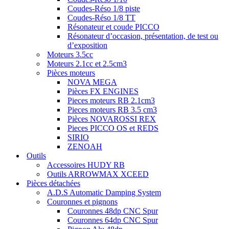
Coudes-Réso 1/8 piste
Coudes-Réso 1/8 TT
Résonateur et coude PICCO
Résonateur d’occasion, présentation, de test ou
d’exposition
Moteurs 3.5cc
Moteurs 2.1cc et 2.5cm3
Pièces moteurs
NOVA MEGA
Pièces FX ENGINES
Pieces moteurs RB 2.1cm3
Pieces moteurs RB 3.5 cm3
Pièces NOVAROSSI REX
Pieces PICCO OS et REDS
SIRIO
ZENOAH
Outils
Accessoires HUDY RB
Outils ARROWMAX XCEED
Pièces détachées
A.D.S Automatic Damping System
Couronnes et pignons
Couronnes 48dp CNC Spur
Couronnes 64dp CNC Spur