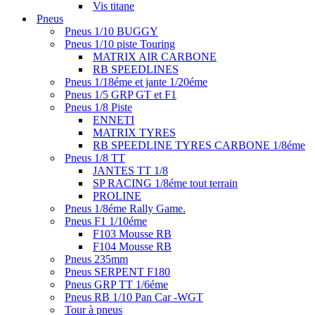
Vis titane
Pneus
Pneus 1/10 BUGGY
Pneus 1/10 piste Touring
MATRIX AIR CARBONE
RB SPEEDLINES
Pneus 1/18éme et jante 1/20éme
Pneus 1/5 GRP GT et F1
Pneus 1/8 Piste
ENNETI
MATRIX TYRES
RB SPEEDLINE TYRES CARBONE 1/8éme
Pneus 1/8 TT
JANTES TT 1/8
SP RACING 1/8éme tout terrain
PROLINE
Pneus 1/8éme Rally Game.
Pneus F1 1/10éme
F103 Mousse RB
F104 Mousse RB
Pneus 235mm
Pneus SERPENT F180
Pneus GRP TT 1/6éme
Pneus RB 1/10 Pan Car -WGT
Tour à pneus