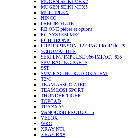
MUGEN SEIKI MBX7
MUGEN SEIKI MTX5
MULTIPLEX
NINCO
PRECIROTATE
RB ONE pièces et options
RC SYSTEM MRC
ROBITRONIC
RRP ROBINSON RACING PRODUCTS
SCHUMACHER
SERPENT IMPULSE 966 IMPACT 835
SPM RACING PARTS
SST
SVM RACING RADIOSISTEMI
T2M
TEAM ASSOCIATED
TEAM LOSI SPORT
THUNDER TIGER
TOPCAD
TRAXXAS
VANQUISH PRODUCTS
VELOX
WRC
XRAY NT1
XRAY RX8