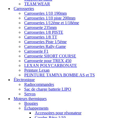
TEAM WEAR
Carrosseries
Carrosseries 1/10 190mm
Carrosseries 1/10 piste 200mm
Carrosseries 1/12éme et 1/18éme
Carrosserie 235mm
Carrosseries 1/8 PISTE
Carrosseries 1/8 TT
Carrosseries Piste 1/5éme
Carrosseries Rally-Game
Carrosserie F1
Carrosserie SHORT COURSE
Carrosserie pour TREX 450
LEXAN POLYCARBONATE
Peinture Lexan
PEINTURE TAMIYA BOMBE AS et TS
Électronique
Radiocommandes
Sac de charge batterie LIPO
Servos
Moteurs thermiques
Bougies
Échappements
Accessoires pour résonateur
Coudes-Réso 1/10