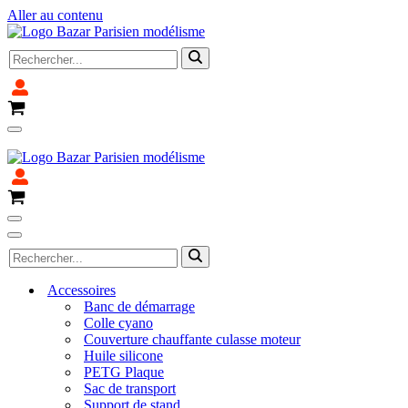
Aller au contenu
Rechercher...
Panier
Menu
Fermeture pour congé du 4 avril au 14 avril 2025
de
navigation
Panier
Menu
de
Menu
Rechercher...
navigation
de
navigation
Accessoires
Banc de démarrage
Colle cyano
Couverture chauffante culasse moteur
Huile silicone
PETG Plaque
Sac de transport
Support de stand