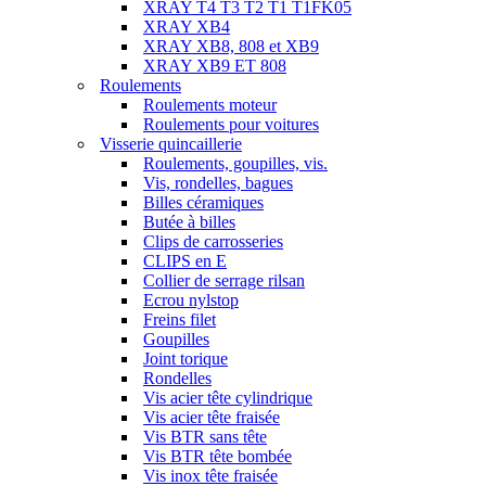
XRAY T4 T3 T2 T1 T1FK05
XRAY XB4
XRAY XB8, 808 et XB9
XRAY XB9 ET 808
Roulements
Roulements moteur
Roulements pour voitures
Visserie quincaillerie
Roulements, goupilles, vis.
Vis, rondelles, bagues
Billes céramiques
Butée à billes
Clips de carrosseries
CLIPS en E
Collier de serrage rilsan
Ecrou nylstop
Freins filet
Goupilles
Joint torique
Rondelles
Vis acier tête cylindrique
Vis acier tête fraisée
Vis BTR sans tête
Vis BTR tête bombée
Vis inox tête fraisée