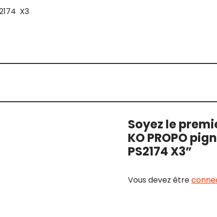
S2174 X3
Soyez le premie
KO PROPO pigno
PS2174 X3”
Vous devez être
conne