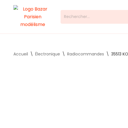
Aller
au
contenu
Accueil
\
Électronique
\
Radiocommandes
\
35513 KO