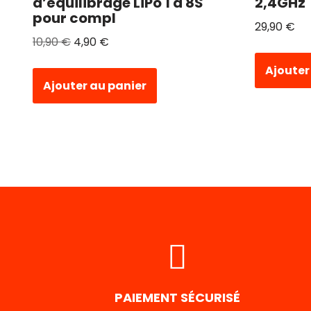
d’équilibrage LiPo 1 à 8S
2,4GHz
pour compl
29,90
€
10,90
€
4,90
€
Ajouter
Ajouter au panier
PAIEMENT SÉCURISÉ