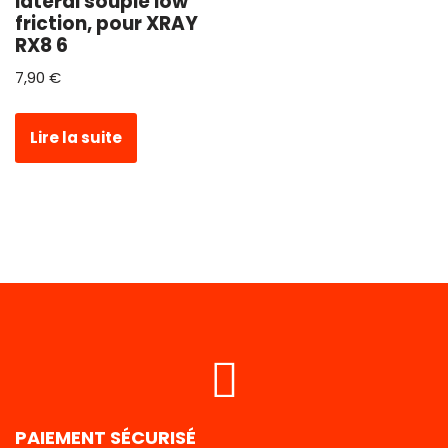
latéral souple low
friction, pour XRAY
RX8 6
7,90
€
Lire la suite
PAIEMENT SÉCURISÉ