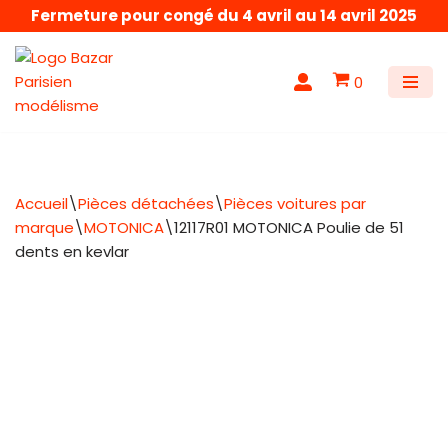
Fermeture pour congé du 4 avril au 14 avril 2025
Aller
au
0
contenu
Accueil
\
Pièces détachées
\
Pièces voitures par
marque
\
MOTONICA
\
12117R01 MOTONICA Poulie de 51
dents en kevlar