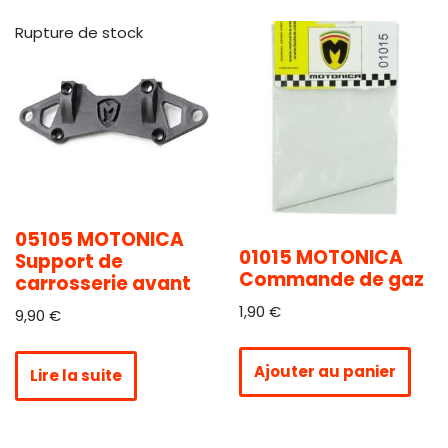
Rupture de stock
05105 MOTONICA
01015 MOTONICA
Support de
Commande de gaz
carrosserie avant
1,90
€
9,90
€
Ajouter au panier
Lire la suite