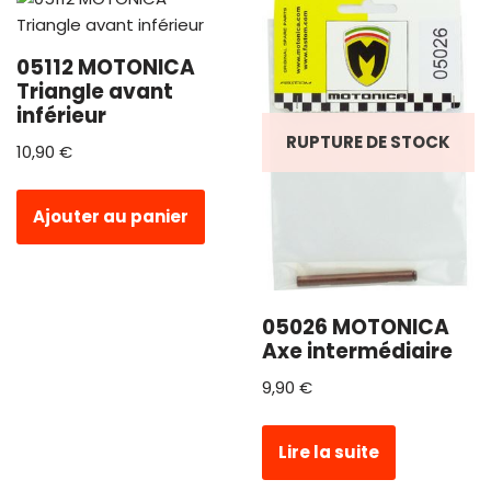
05112 MOTONICA
Triangle avant
inférieur
RUPTURE DE STOCK
10,90
€
Ajouter au panier
05026 MOTONICA
Axe intermédiaire
9,90
€
Lire la suite