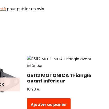
cté
pour publier un avis.
05112 MOTONICA Triangle
avant inférieur
CK
10,90
€
Ajouter au panier