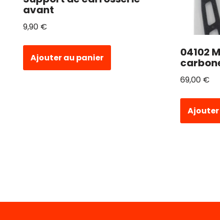
avant
9,90
€
04102 
Ajouter au panier
carbon
69,00
€
Ajouter