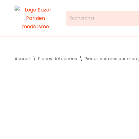
Aller
au
contenu
Accueil
\
Pièces détachées
\
Pièces voitures par mar