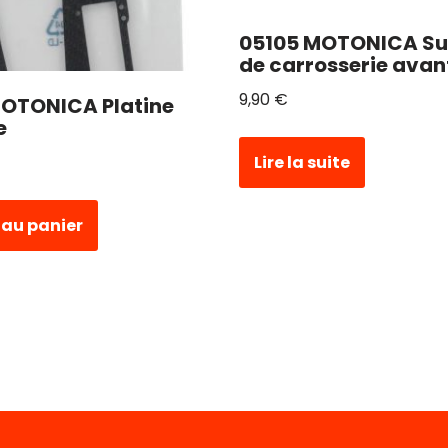
05105 MOTONICA Su
de carrosserie avan
9,90
€
MOTONICA Platine
e
Lire la suite
 au panier