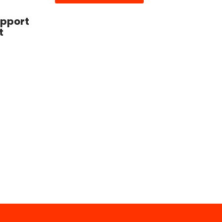
pport
t