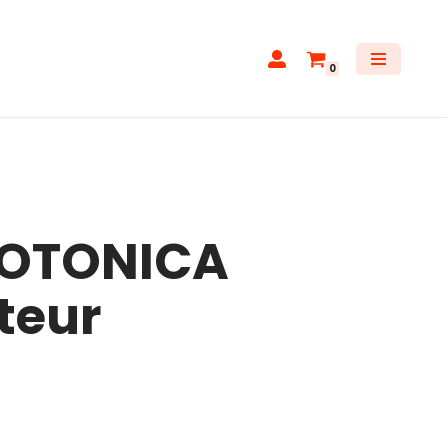
0
MOTONICA
teur