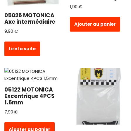
1,90
€
05026 MOTONICA
Axe intermédiaire
Ajouter au panier
9,90
€
Lire la suite
05122 MOTONICA
Excentrique 4PCS
1.5mm
7,90
€
Ajouter au panier