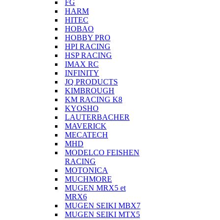
FG
HARM
HITEC
HOBAO
HOBBY PRO
HPI RACING
HSP RACING
IMAX RC
INFINITY
JQ PRODUCTS
KIMBROUGH
KM RACING K8
KYOSHO
LAUTERBACHER
MAVERICK
MECATECH
MHD
MODELCO FEISHEN
RACING
MOTONICA
MUCHMORE
MUGEN MRX5 et
MRX6
MUGEN SEIKI MBX7
MUGEN SEIKI MTX5