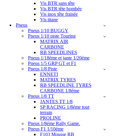
Vis BTR sans tête
Vis BTR tête bombée
Vis inox tête fraisée
Vis titane
Pneus
Pneus 1/10 BUGGY
Pneus 1/10 piste Touring
MATRIX AIR
CARBONE
RB SPEEDLINES
Pneus 1/18éme et jante 1/20éme
Pneus 1/5 GRP GT et F1
Pneus 1/8 Piste
ENNETI
MATRIX TYRES
RB SPEEDLINE TYRES
CARBONE 1/8éme
Pneus 1/8 TT
JANTES TT 1/8
SP RACING 1/8éme tout
terrain
PROLINE
Pneus 1/8éme Rally Game.
Pneus F1 1/10éme
F103 Mousse RB