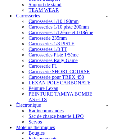
Support de stand
TEAM WEAR
Carrosseries
Carrosseries 1/10 190mm
Carrosseries 1/10 piste 200mm
Carrosseries 1/12éme et 1/18éme
Carrosserie 235mm
Carrosseries 1/8 PISTE
Carrosseries 1/8 TT
Carrosseries Piste 1/5éme
Carrosseries Rally-Game
Carrosserie F1
Carrosserie SHORT COURSE
Carrosserie pour TREX 450
LEXAN POLYCARBONATE
Peinture Lexan
PEINTURE TAMIYA BOMBE
AS et TS
Électronique
Radiocommandes
Sac de charge batterie LIPO
Servos
Moteurs thermiques
Bougies
Échappements