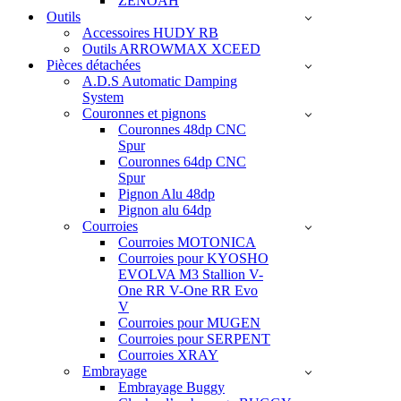
ZENOAH
Outils
Accessoires HUDY RB
Outils ARROWMAX XCEED
Pièces détachées
A.D.S Automatic Damping
System
Couronnes et pignons
Couronnes 48dp CNC
Spur
Couronnes 64dp CNC
Spur
Pignon Alu 48dp
Pignon alu 64dp
Courroies
Courroies MOTONICA
Courroies pour KYOSHO
EVOLVA M3 Stallion V-
One RR V-One RR Evo
V
Courroies pour MUGEN
Courroies pour SERPENT
Courroies XRAY
Embrayage
Embrayage Buggy