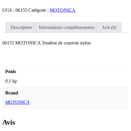
06155
MOTONICA
UGS :
06155
Catégorie :
MOTONICA
Tendeur
de
courroie
Description
Informations complémentaires
Avis (0)
nylon
06155 MOTONICA Tendeur de courroie nylon
Poids
0,1 kg
Brand
MOTONICA
Avis