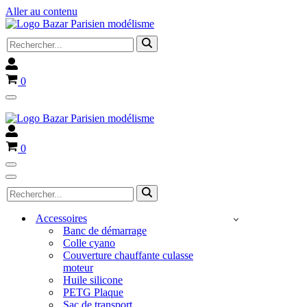
Aller au contenu
Rechercher...
Panier
0
Menu
Fermeture pour congé du 4 avril au 14 avril 2025
de
navigation
Panier
0
Menu
de
Menu
Rechercher...
navigation
de
navigation
Accessoires
Banc de démarrage
Colle cyano
Couverture chauffante culasse
moteur
Huile silicone
PETG Plaque
Sac de transport