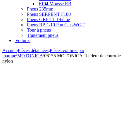
F104 Mousse RB
Pneus 235mm
Pneus SERPENT F180
Pneus GRP TT 1/6éme
Pneus RB 1/10 Pan Car -WGT
Tour à pneus
Traitement pneus
Voitures
Accueil
\
Pièces détachées
\
Pièces voitures par
marque
\
MOTONICA
\
06155 MOTONICA Tendeur de courroie
nylon