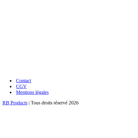
LIVRAISON RAPIDE
En point relais ou à domicile
UNE QUESTION ?
Conseils et réponses à vos questions
Contact
CGV
Mentions légales
RB Products
| Tous droits réservé 2026