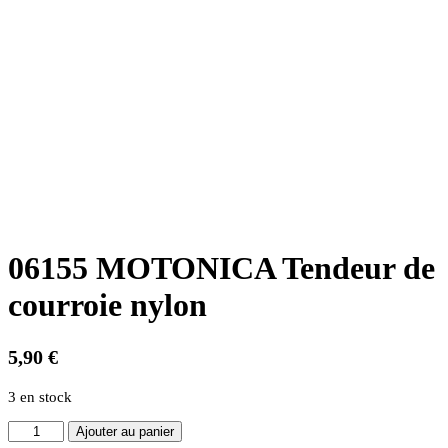
06155 MOTONICA Tendeur de
courroie nylon
5,90
€
3 en stock
quantité
Ajouter au panier
de