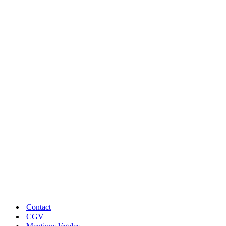
PAIEMENT SÉCURISÉ
Tous vos paiements 100% sécurisés
LIVRAISON RAPIDE
En point relais ou à domicile
UNE QUESTION ?
Conseils et réponses à vos questions
Contact
CGV