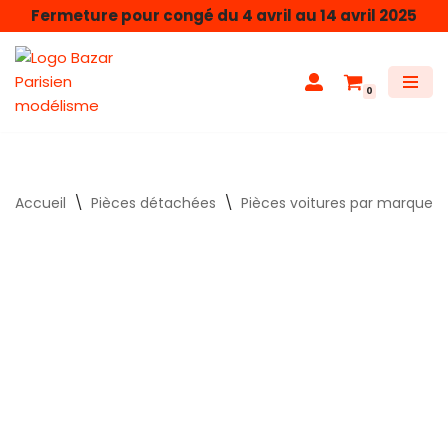
Fermeture pour congé du 4 avril au 14 avril 2025
Aller
au
0
contenu
Accueil
\
Pièces détachées
\
Pièces voitures par marque