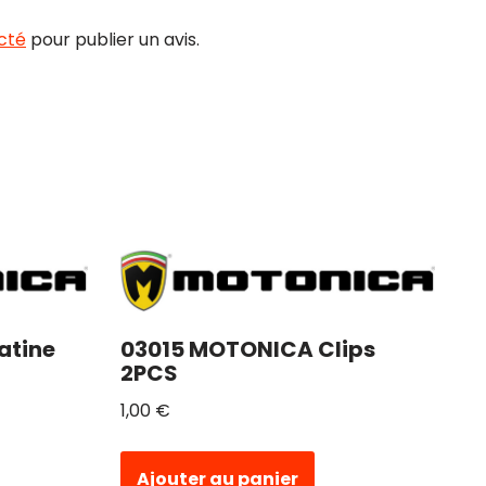
cté
pour publier un avis.
atine
03015 MOTONICA Clips
2PCS
1,00
€
Ajouter au panier