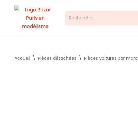
Aller
au
contenu
Accueil
\
Pièces détachées
\
Pièces voitures par mar