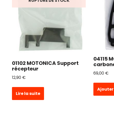
RUPTURE DE STOCK
04115 
01102 MOTONICA Support
carbon
récepteur
69,00
€
12,90
€
Ajouter
Lire la suite