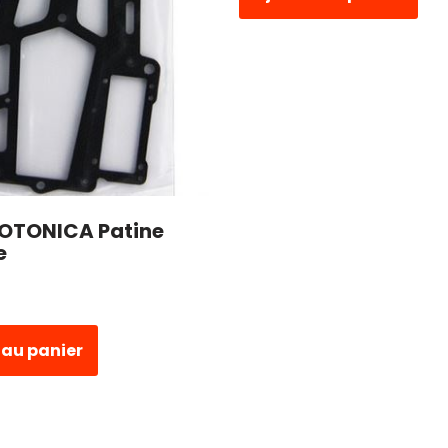
MOTONICA Patine
e
 au panier