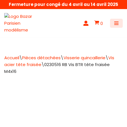
Fermeture pour congé du 4 avril au 14 avril 2025
Aller
au
0
contenu
Accueil
\
Pièces détachées
\
Visserie quincaillerie
\
Vis
acier tête fraisée
\
0230516 RB Vis BTR tête fraisée
M4x16