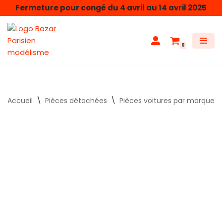
Fermeture pour congé du 4 avril au 14 avril 2025
Aller
au
0
contenu
Accueil
\
Pièces détachées
\
Pièces voitures par marque