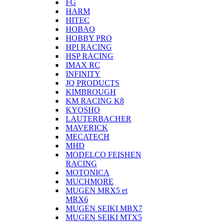
FG
HARM
HITEC
HOBAO
HOBBY PRO
HPI RACING
HSP RACING
IMAX RC
INFINITY
JQ PRODUCTS
KIMBROUGH
KM RACING K8
KYOSHO
LAUTERBACHER
MAVERICK
MECATECH
MHD
MODELCO FEISHEN
RACING
MOTONICA
MUCHMORE
MUGEN MRX5 et
MRX6
MUGEN SEIKI MBX7
MUGEN SEIKI MTX5