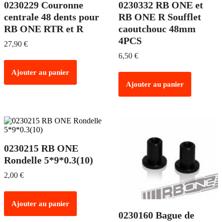
0230229 Couronne
0230332 RB ONE et
centrale 48 dents pour
RB ONE R Soufflet
RB ONE RTR et R
caoutchouc 48mm
4PCS
27,90
€
6,50
€
Ajouter au panier
Ajouter au panier
0230215 RB ONE
Rondelle 5*9*0.3(10)
2,00
€
Ajouter au panier
0230160 Bague de