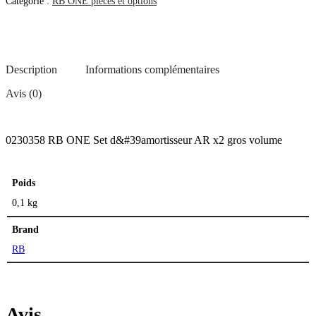
Catégorie :
RB ONE pièces et options
x2
gros
volume
Description
Informations complémentaires
Avis (0)
0230358 RB ONE Set d&#39amortisseur AR x2 gros volume
Poids
0,1 kg
Brand
RB
Avis