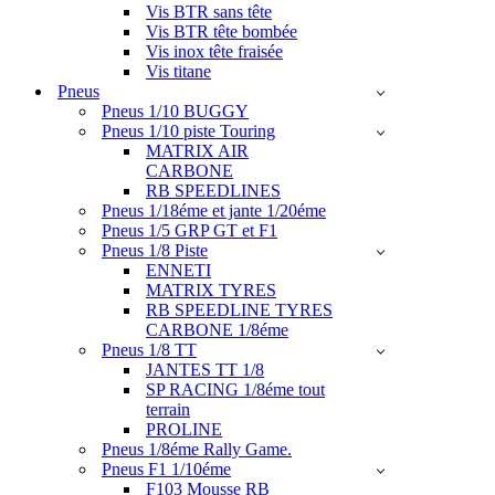
Vis BTR sans tête
Vis BTR tête bombée
Vis inox tête fraisée
Vis titane
Pneus
Pneus 1/10 BUGGY
Pneus 1/10 piste Touring
MATRIX AIR
CARBONE
RB SPEEDLINES
Pneus 1/18éme et jante 1/20éme
Pneus 1/5 GRP GT et F1
Pneus 1/8 Piste
ENNETI
MATRIX TYRES
RB SPEEDLINE TYRES
CARBONE 1/8éme
Pneus 1/8 TT
JANTES TT 1/8
SP RACING 1/8éme tout
terrain
PROLINE
Pneus 1/8éme Rally Game.
Pneus F1 1/10éme
F103 Mousse RB