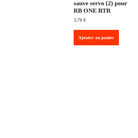
sauve servo (2) pour
RB ONE RTR
3,76
€
Ajouter au panier
PAIEMENT SÉCURISÉ
Tous vos paiements 100% sécurisés