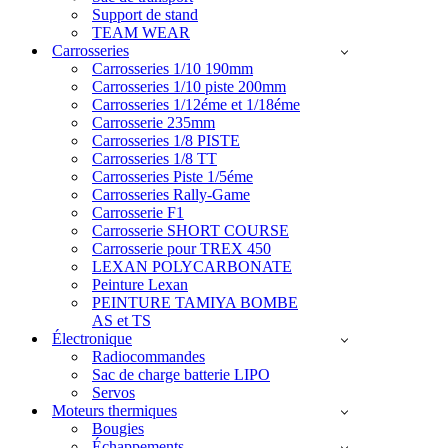
Support de stand
TEAM WEAR
Carrosseries
Carrosseries 1/10 190mm
Carrosseries 1/10 piste 200mm
Carrosseries 1/12éme et 1/18éme
Carrosserie 235mm
Carrosseries 1/8 PISTE
Carrosseries 1/8 TT
Carrosseries Piste 1/5éme
Carrosseries Rally-Game
Carrosserie F1
Carrosserie SHORT COURSE
Carrosserie pour TREX 450
LEXAN POLYCARBONATE
Peinture Lexan
PEINTURE TAMIYA BOMBE
AS et TS
Électronique
Radiocommandes
Sac de charge batterie LIPO
Servos
Moteurs thermiques
Bougies
Échappements