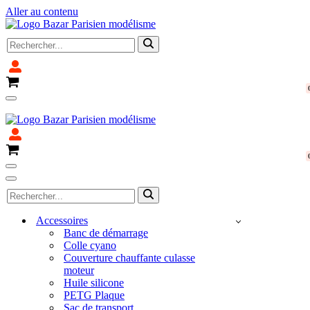
Aller au contenu
Rechercher...
Panier
Menu
Fermeture pour congé du 4 avril au 14 avril 2025
de
navigation
Panier
Menu
de
Menu
Rechercher...
navigation
de
navigation
Accessoires
Banc de démarrage
Colle cyano
Couverture chauffante culasse
moteur
Huile silicone
PETG Plaque
Sac de transport