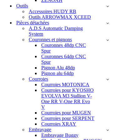
ZENOAH
Outils
Accessoires HUDY RB
Outils ARROWMAX XCEED
Pièces détachées
A.D.S Automatic Damping
System
Couronnes et pignons
Couronnes 48dp CNC
Spur
Couronnes 64dp CNC
Spur
Pignon Alu 48dp
Pignon alu 64dp
Courroies
Courroies MOTONICA
Courroies pour KYOSHO
EVOLVA M3 Stallion V-
One RR V-One RR Evo
V
Courroies pour MUGEN
Courroies pour SERPENT
Courroies XRAY
Embrayage
Embrayage Buggy