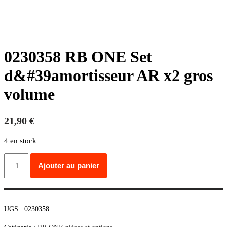
0230358 RB ONE Set
d&#39amortisseur AR x2 gros
volume
21,90
€
4 en stock
quantité
Ajouter au panier
de
0230358
RB
ONE
Set
UGS :
0230358
d&#39amortisseur
AR