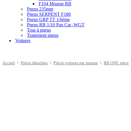
F104 Mousse RB
Pneus 235mm
Pneus SERPENT F180
Pneus GRP TT 1/6éme
Pneus RB 1/10 Pan Car -WGT
Tour à pneus
Traitement pneus
Voitures
Accueil
\
Pièces détachées
\
Pièces voitures par marque
\
RB ONE pièces e