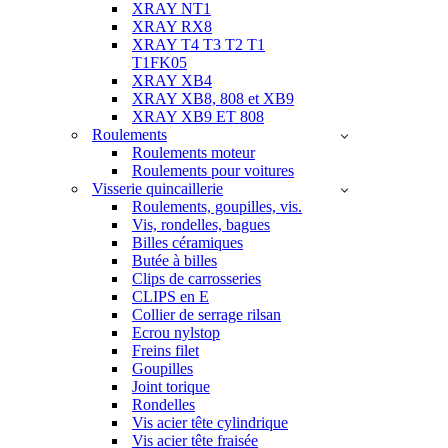
XRAY NT1
XRAY RX8
XRAY T4 T3 T2 T1
T1FK05
XRAY XB4
XRAY XB8, 808 et XB9
XRAY XB9 ET 808
Roulements
Roulements moteur
Roulements pour voitures
Visserie quincaillerie
Roulements, goupilles, vis.
Vis, rondelles, bagues
Billes céramiques
Butée à billes
Clips de carrosseries
CLIPS en E
Collier de serrage rilsan
Ecrou nylstop
Freins filet
Goupilles
Joint torique
Rondelles
Vis acier tête cylindrique
Vis acier tête fraisée