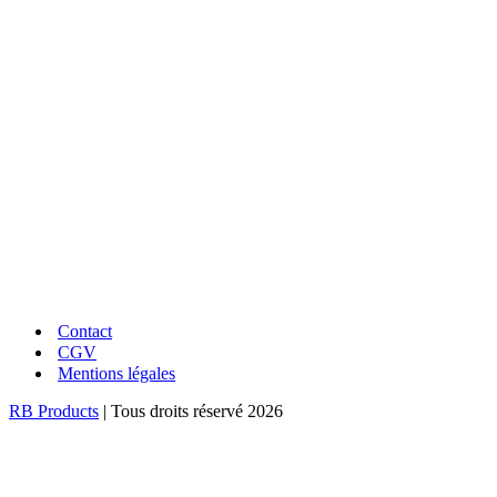
LIVRAISON RAPIDE
En point relais ou à domicile
UNE QUESTION ?
Conseils et réponses à vos questions
Contact
CGV
Mentions légales
RB Products
| Tous droits réservé 2026