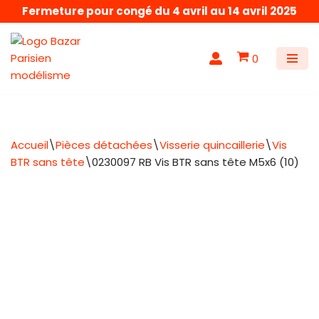
Fermeture pour congé du 4 avril au 14 avril 2025
Aller
au
0
contenu
Accueil
\
Pièces détachées
\
Visserie quincaillerie
\
Vis
BTR sans tête
\
0230097 RB Vis BTR sans tête M5x6 (10)