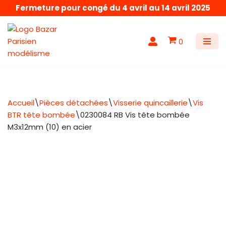
Fermeture pour congé du 4 avril au 14 avril 2025
Aller
au
0
contenu
Accueil
\
Pièces détachées
\
Visserie quincaillerie
\
Vis
BTR tête bombée
\
0230084 RB Vis tête bombée
M3x12mm (10) en acier