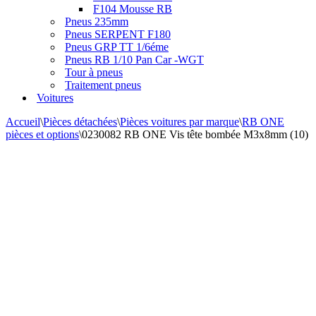
F104 Mousse RB
Pneus 235mm
Pneus SERPENT F180
Pneus GRP TT 1/6éme
Pneus RB 1/10 Pan Car -WGT
Tour à pneus
Traitement pneus
Voitures
Accueil
\
Pièces détachées
\
Pièces voitures par marque
\
RB ONE
pièces et options
\
0230082 RB ONE Vis tête bombée M3x8mm (10)