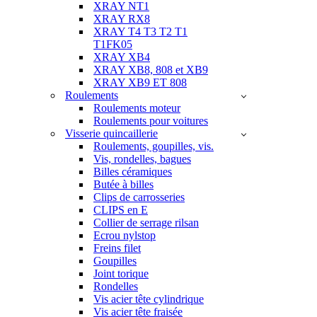
XRAY NT1
XRAY RX8
XRAY T4 T3 T2 T1
T1FK05
XRAY XB4
XRAY XB8, 808 et XB9
XRAY XB9 ET 808
Roulements
Roulements moteur
Roulements pour voitures
Visserie quincaillerie
Roulements, goupilles, vis.
Vis, rondelles, bagues
Billes céramiques
Butée à billes
Clips de carrosseries
CLIPS en E
Collier de serrage rilsan
Ecrou nylstop
Freins filet
Goupilles
Joint torique
Rondelles
Vis acier tête cylindrique
Vis acier tête fraisée