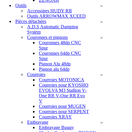
ZENOAH
Outils
Accessoires HUDY RB
Outils ARROWMAX XCEED
Pièces détachées
A.D.S Automatic Damping
System
Couronnes et pignons
Couronnes 48dp CNC
Spur
Couronnes 64dp CNC
Spur
Pignon Alu 48dp
Pignon alu 64dp
Courroies
Courroies MOTONICA
Courroies pour KYOSHO
EVOLVA M3 Stallion V-
One RR V-One RR Evo
V
Courroies pour MUGEN
Courroies pour SERPENT
Courroies XRAY
Embrayage
Embrayage Buggy