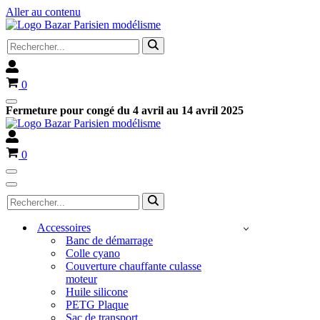
Aller au contenu
Rechercher...
Panier
0
Menu
Fermeture pour congé du 4 avril au 14 avril 2025
de
navigation
Panier
0
Menu
de
Menu
Rechercher...
navigation
de
navigation
Accessoires
Banc de démarrage
Colle cyano
Couverture chauffante culasse
moteur
Huile silicone
PETG Plaque
Sac de transport