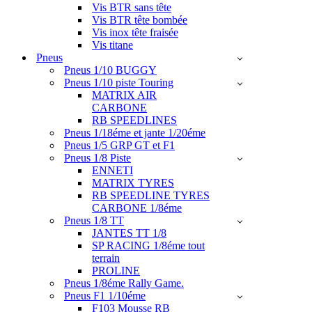
Vis BTR sans tête
Vis BTR tête bombée
Vis inox tête fraisée
Vis titane
Pneus
Pneus 1/10 BUGGY
Pneus 1/10 piste Touring
MATRIX AIR
CARBONE
RB SPEEDLINES
Pneus 1/18éme et jante 1/20éme
Pneus 1/5 GRP GT et F1
Pneus 1/8 Piste
ENNETI
MATRIX TYRES
RB SPEEDLINE TYRES
CARBONE 1/8éme
Pneus 1/8 TT
JANTES TT 1/8
SP RACING 1/8éme tout
terrain
PROLINE
Pneus 1/8éme Rally Game.
Pneus F1 1/10éme
F103 Mousse RB