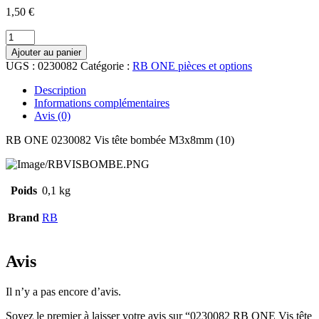
1,50
€
quantité
de
Ajouter au panier
0230082
UGS :
0230082
Catégorie :
RB ONE pièces et options
RB
ONE
Description
Vis
Informations complémentaires
tête
Avis (0)
bombée
M3x8mm
RB ONE 0230082 Vis tête bombée M3x8mm (10)
(10)
Poids
0,1 kg
Brand
RB
Avis
Il n’y a pas encore d’avis.
Soyez le premier à laisser votre avis sur “0230082 RB ONE Vis tête