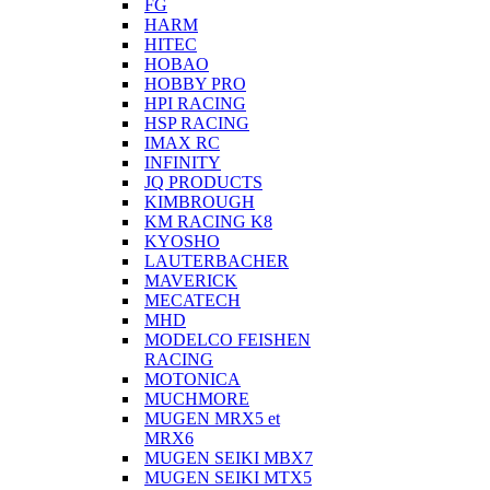
FG
HARM
HITEC
HOBAO
HOBBY PRO
HPI RACING
HSP RACING
IMAX RC
INFINITY
JQ PRODUCTS
KIMBROUGH
KM RACING K8
KYOSHO
LAUTERBACHER
MAVERICK
MECATECH
MHD
MODELCO FEISHEN
RACING
MOTONICA
MUCHMORE
MUGEN MRX5 et
MRX6
MUGEN SEIKI MBX7
MUGEN SEIKI MTX5