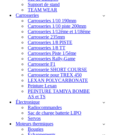
Support de stand
TEAM WEAR
Carrosseries
Carrosseries 1/10 190mm
Carrosseries 1/10 piste 200mm
Carrosseries 1/12éme et 1/18éme
Carrosserie 235mm
Carrosseries 1/8 PISTE
Carrosseries 1/8 TT
Carrosseries Piste 1/5éme
Carrosseries Rally-Game
Carrosserie F1
Carrosserie SHORT COURSE
Carrosserie pour TREX 450
LEXAN POLYCARBONATE
Peinture Lexan
PEINTURE TAMIYA BOMBE
AS et TS
Électronique
Radiocommandes
Sac de charge batterie LIPO
Servos
Moteurs thermiques
Bougies
Échappements