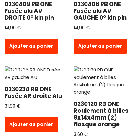
0230409 RB ONE
0230408 RB ONE
Fusée alu AV
Fusée alu AV
DROITE 0° kin pin
GAUCHE 0° kin pin
14,90
€
14,90
€
Ajouter au panier
Ajouter au panier
0230234 RB ONE
Fusée AR droite Alu
0230120 RB ONE
31,90
€
Roulement à billes
8x14x4mm (2)
flasque orange
Ajouter au panier
3,60
€