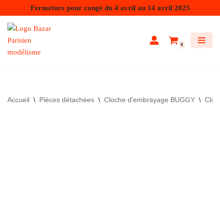
Fermeture pour congé du 4 avril au 14 avril 2025
Aller
au
0
contenu
Accueil
\
Pièces détachées
\
Cloche d'embrayage BUGGY
\
Clo