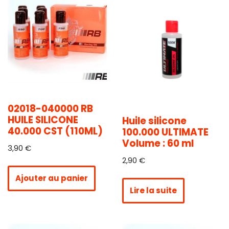
02018-040000 RB
HUILE SILICONE
Huile silicone
40.000 CST (110ML)
100.000 ULTIMATE
Volume : 60 ml
3,90
€
2,90
€
Ajouter au panier
Lire la suite