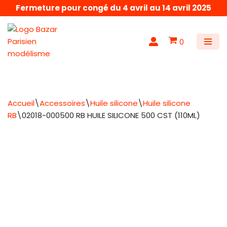
Fermeture pour congé du 4 avril au 14 avril 2025
Aller
au
0
contenu
Accueil
\
Accessoires
\
Huile silicone
\
Huile silicone
RB
\
02018-000500 RB HUILE SILICONE 500 CST (110ML)