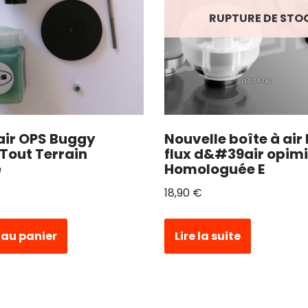
RUPTURE DE STO
 air OPS Buggy
Nouvelle boîte à air
Tout Terrain
flux d&#39air opimi
e
Homologuée E
18,90
€
 au panier
Lire la suite