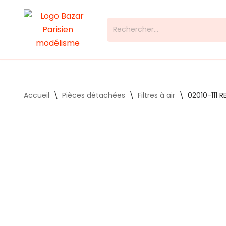
Aller
au
contenu
Accueil
\
Pièces détachées
\
Filtres à air
\
02010-111 