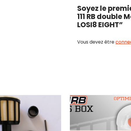
Soyez le premie
111 RB double 
LOSI8 EIGHT”
Vous devez être
conne