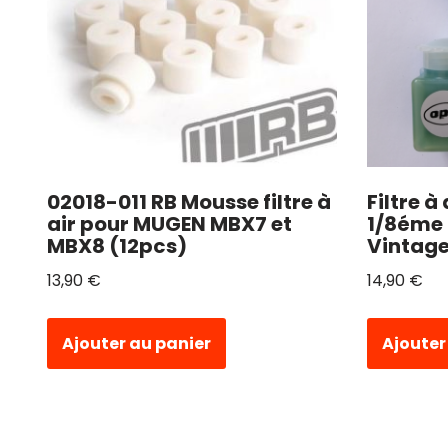
02018-011 RB Mousse filtre à
Filtre à
air pour MUGEN MBX7 et
1/8éme 
MBX8 (12pcs)
Vintag
13,90
€
14,90
€
Ajouter au panier
Ajouter