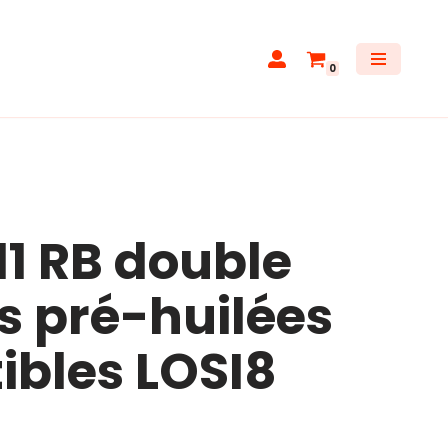
0
11 RB double
 pré-huilées
bles LOSI8