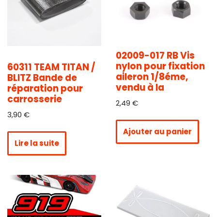
02009-017 RB Vis
nylon pour fixation
60311 TEAM TITAN /
aileron 1/8éme,
BLITZ Bande de
vendu à la
réparation pour
carrosserie
2,49
€
3,90
€
Ajouter au panier
Lire la suite