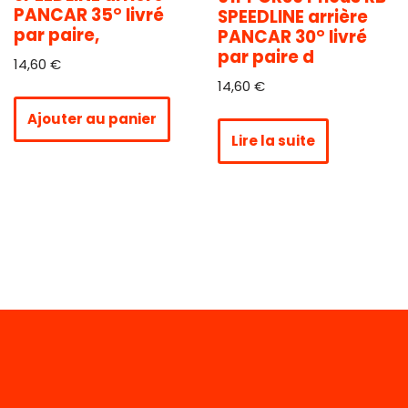
PANCAR 35° livré
SPEEDLINE arrière
par paire,
PANCAR 30° livré
par paire d
14,60
€
14,60
€
Ajouter au panier
Lire la suite