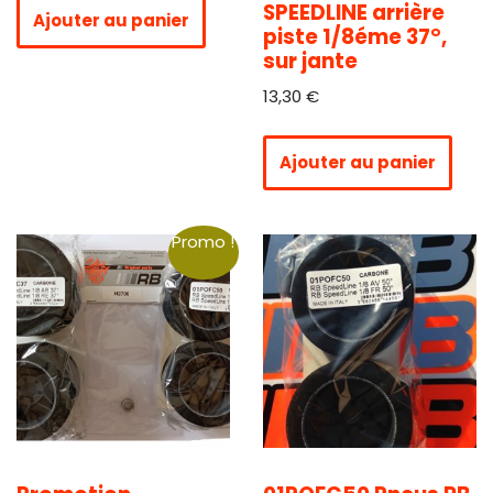
SPEEDLINE arrière
Ajouter au panier
piste 1/8éme 37°,
sur jante
13,30
€
Ajouter au panier
Promo !