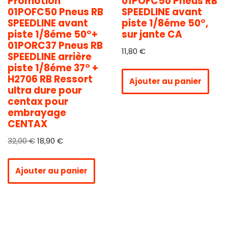
Promotion
01POFC50 Pneus RB
01POFC50 Pneus RB
SPEEDLINE avant
SPEEDLINE avant
piste 1/8éme 50°,
piste 1/8éme 50°+
sur jante CA
01PORC37 Pneus RB
11,80
€
SPEEDLINE arrière
piste 1/8éme 37° +
H2706 RB Ressort
Ajouter au panier
ultra dure pour
centax pour
embrayage
CENTAX
32,00
€
18,90
€
Ajouter au panier