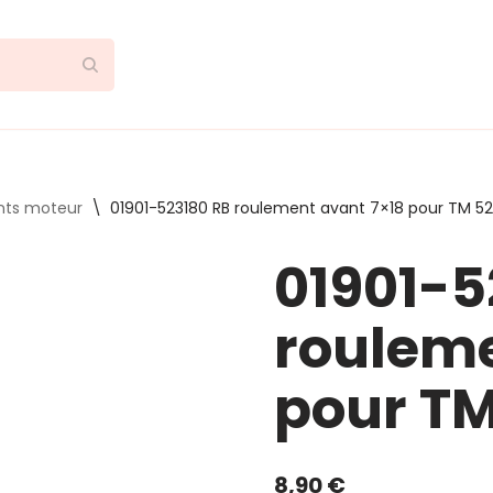
nts moteur
\
01901-523180 RB roulement avant 7×18 pour TM 5
01901-5
rouleme
pour TM
8,90
€