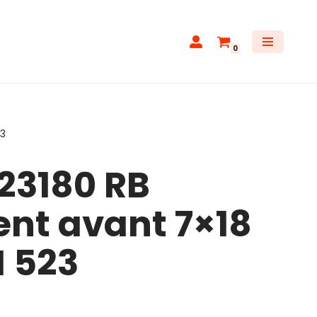
0
23
23180 RB
nt avant 7×18
 523