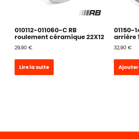
010112-011060-C RB
01150-1
roulement céramique 22X12
arrière
29,90
€
32,90
€
Lire la suite
Ajouter