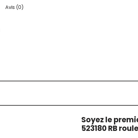
Avis (0)
3
Soyez le premie
523180 RB roul