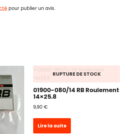
cté
pour publier un avis.
RUPTURE DE STOCK
01900-080/14 RB Roulement
14×25.8
9,90
€
Lire la suite