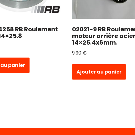
4258 RB Roulement
02021-9 RB Rouleme
 14×25.8
moteur arrière acie
14×25.4x6mm.
9,90
€
 au panier
Ajouter au panier