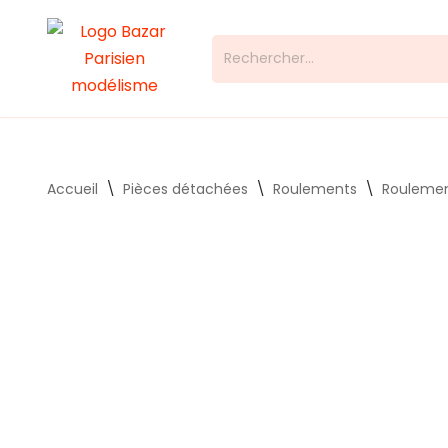
Aller
au
contenu
Accueil
\
Pièces détachées
\
Roulements
\
Rouleme