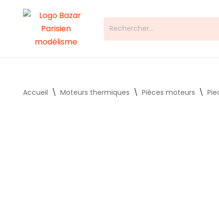
Aller
au
contenu
Accueil
\
Moteurs thermiques
\
Pièces moteurs
\
Pie