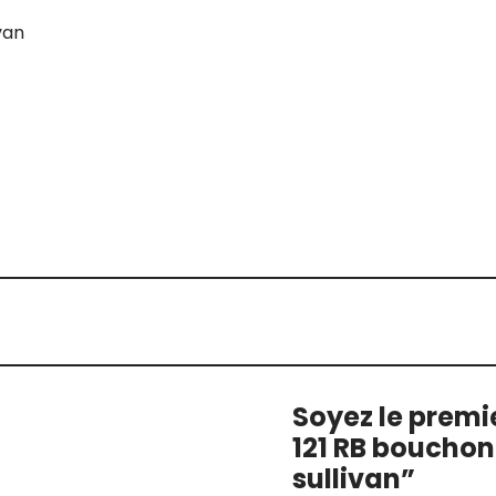
van
Soyez le premie
121 RB bouchon
sullivan”