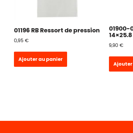
01900-0
01196 RB Ressort de pression
14×25.8
0,95
€
9,90
€
Ajouter au panier
Ajouter