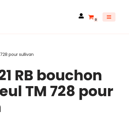
0
728 pour sullivan
21 RB bouchon
seul TM 728 pour
n