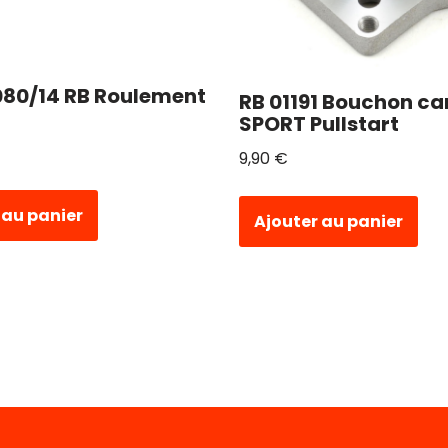
80/14 RB Roulement
RB 01191 Bouchon ca
SPORT Pullstart
9,90
€
 au panier
Ajouter au panier