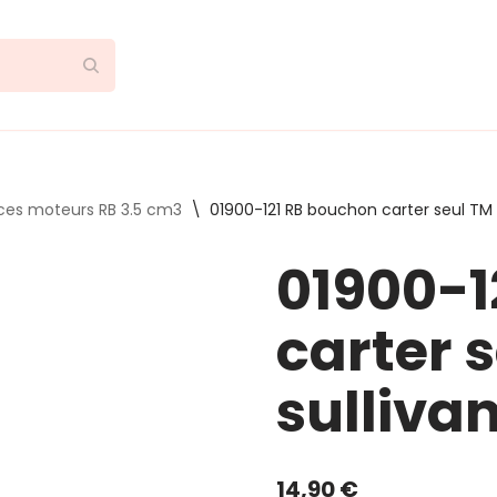
ces moteurs RB 3.5 cm3
\
01900-121 RB bouchon carter seul TM 
01900-1
carter 
sulliva
14,90
€