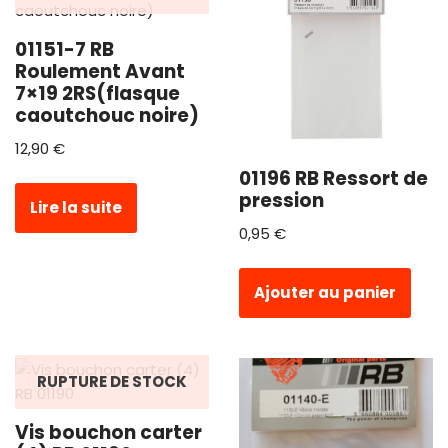
01151-7 RB
Roulement Avant
7×19 2RS(flasque
caoutchouc noire)
12,90
€
01196 RB Ressort de
pression
Lire la suite
0,95
€
Ajouter au panier
RUPTURE DE STOCK
Vis bouchon carter