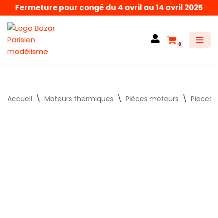
Fermeture pour congé du 4 avril au 14 avril 2025
Aller
au
0
contenu
Accueil
\
Moteurs thermiques
\
Pièces moteurs
\
Pieces 