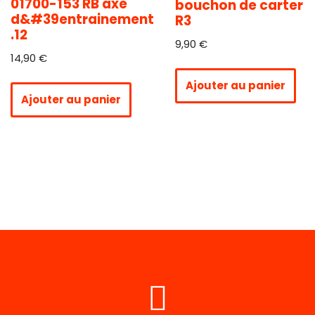
01700-153 RB axe
bouchon de carter
d&#39entrainement
R3
.12
9,90
€
14,90
€
Ajouter au panier
Ajouter au panier