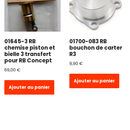
01645-3 RB
01700-083 RB
chemise piston et
bouchon de carter
bielle 3 transfert
R3
pour RB Concept
9,90
€
69,00
€
Ajouter au panier
Ajouter au panier