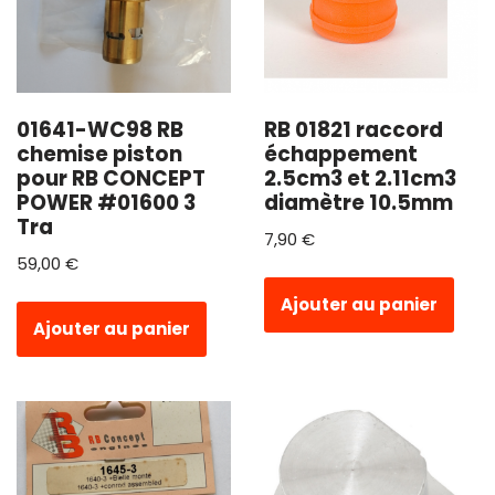
01641-WC98 RB
RB 01821 raccord
chemise piston
échappement
pour RB CONCEPT
2.5cm3 et 2.11cm3
POWER #01600 3
diamètre 10.5mm
Tra
7,90
€
59,00
€
Ajouter au panier
Ajouter au panier