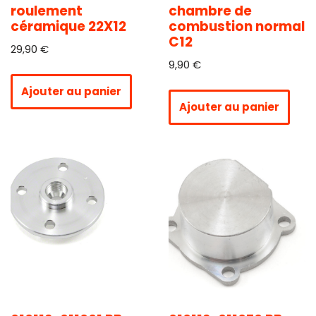
roulement
chambre de
céramique 22X12
combustion normal
C12
29,90
€
9,90
€
Ajouter au panier
Ajouter au panier