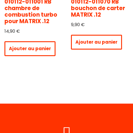
010112-011001 RB
010112-011070 RB
chambre de
bouchon de carter
combustion turbo
MATRIX .12
pour MATRIX .12
9,90
€
14,90
€
Ajouter au panier
Ajouter au panier