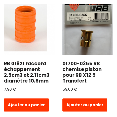
RB 01821 raccord
01700-0355 RB
échappement
chemise piston
2.5cm3 et 2.11cm3
pour RB X12 5
diamètre 10.5mm
Transfert
7,90
€
59,00
€
Ajouter au panier
Ajouter au panier