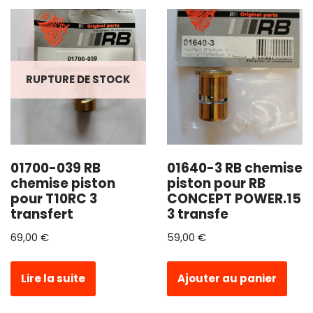
RUPTURE DE STOCK
01700-039 RB
01640-3 RB chemise
chemise piston
piston pour RB
pour T10RC 3
CONCEPT POWER.15
transfert
3 transfe
69,00
€
59,00
€
Lire la suite
Ajouter au panier