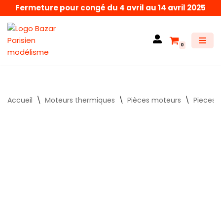
Fermeture pour congé du 4 avril au 14 avril 2025
Aller
au
0
contenu
Accueil
\
Moteurs thermiques
\
Pièces moteurs
\
Pieces 