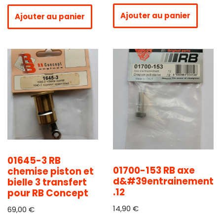
Ajouter au panier
Ajouter au panier
01645-3 RB
01700-153 RB axe
chemise piston et
d&#39entrainement
bielle 3 transfert
.12
pour RB Concept
14,90
€
69,00
€