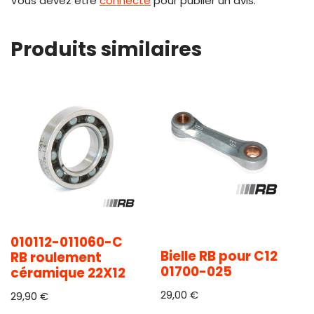
Vous devez être
connecté
pour publier un avis.
Produits similaires
010112-011060-C
Bielle RB pour C12
RB roulement
01700-025
céramique 22X12
29,00
€
29,90
€