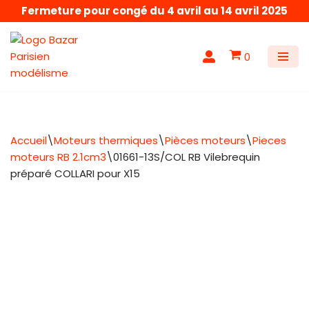
Fermeture pour congé du 4 avril au 14 avril 2025
Aller
au
0
contenu
Accueil
\
Moteurs thermiques
\
Pièces moteurs
\
Pieces
moteurs RB 2.1cm3
\
01661-13S/COL RB Vilebrequin
préparé COLLARI pour X15