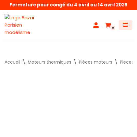
Fermeture pour congé du 4 avril au 14 avril 2025
Aller
au
0
contenu
Accueil
\
Moteurs thermiques
\
Pièces moteurs
\
Pieces 